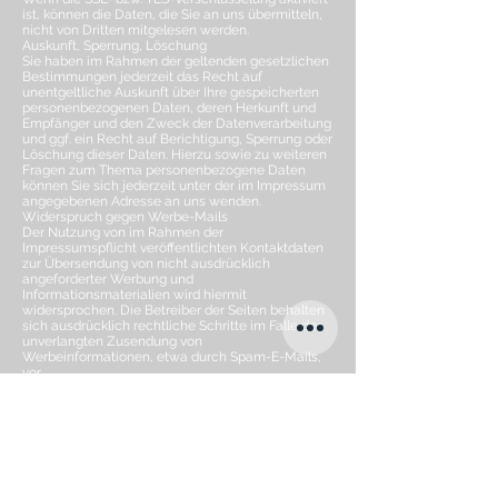
ist, können die Daten, die Sie an uns übermitteln,
nicht von Dritten mitgelesen werden.
Auskunft, Sperrung, Löschung
Sie haben im Rahmen der geltenden gesetzlichen
Bestimmungen jederzeit das Recht auf
unentgeltliche Auskunft über Ihre gespeicherten
personenbezogenen Daten, deren Herkunft und
Empfänger und den Zweck der Datenverarbeitung
und ggf. ein Recht auf Berichtigung, Sperrung oder
Löschung dieser Daten. Hierzu sowie zu weiteren
Fragen zum Thema personenbezogene Daten
können Sie sich jederzeit unter der im Impressum
angegebenen Adresse an uns wenden.
Widerspruch gegen Werbe-Mails
Der Nutzung von im Rahmen der
Impressumspflicht veröffentlichten Kontaktdaten
zur Übersendung von nicht ausdrücklich
angeforderter Werbung und
Informationsmaterialien wird hiermit
widersprochen. Die Betreiber der Seiten behalten
sich ausdrücklich rechtliche Schritte im Falle der
unverlangten Zusendung von
Werbeinformationen, etwa durch Spam-E-Mails,
vor.
3. Datenerfassung auf unserer Website
Cookies
Die Internetseiten verwenden teilweise so
genannte Cookies. Cookies richten auf Ihrem
Rechner keinen Schaden an und enthalten keine
Viren. Cookies dienen dazu, unser Angebot