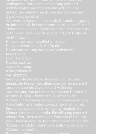
vorliegende Datenschutzerklärung erläutert,
welche Daten wir erheben und wofür wir sie
nutzen. Sie erläutert auch, wie und zu welchem
Zweck das geschieht.
Wir weisen darauf hin, dass die Datenübertragung
im Internet (z.B. bei der Kommunikation per E-Mail)
Sicherheitslücken aufweisen kann. Ein lückenloser
Schutz der Daten vor dem Zugriff durch Dritte ist
nicht möglich.
Hinweis zur verantwortlichen Stelle
Die verantwortliche Stelle für die
Datenverarbeitung auf dieser Website ist:
Mike Beims
C/O The Shack
Hopfensack 20
20457 Hamburg
mike@shack.de
040 3038770
Verantwortliche Stelle ist die natürliche oder
juristische Person, die allein oder gemeinsam mit
anderen über die Zwecke und Mittel der
Verarbeitung von personenbezogenen Daten (z.B.
Namen, E-Mail-Adressen o. Ä.) entscheidet.
Widerruf Ihrer Einwilligung zur Datenverarbeitung
Viele Datenverarbeitungsvorgänge sind nur mit
Ihrer ausdrücklichen Einwilligung möglich. Sie
können eine bereits erteilte Einwilligung jederzeit
widerrufen. Dazu reicht eine formlose Mitteilung
per E-Mail an uns. Die Rechtmäßigkeit der bis zum
Widerruf erfolgten Datenverarbeitung bleibt vom
Widerruf unberührt.
Beschwerderecht bei der zuständigen