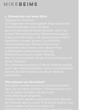
Mike
Beims
DIRECTOR & PHOTOGRAPHER
1. Datenschutz auf einen Blick
Allgemeine Hinweise
Die folgenden Hinweise geben einen einfachen
Überblick darüber, was mit Ihren
personenbezogenen Daten passiert, wenn Sie
unsere Website besuchen. Personenbezogene
Daten sind alle Daten, mit denen Sie persönlich
identifiziert werden können. Ausführliche
Informationen zum Thema Datenschutz
entnehmen Sie unserer unter diesem Text
aufgeführten Datenschutzerklärung.
Datenerfassung auf unserer Website
Wer ist verantwortlich für die Datenerfassung auf
dieser Website?
Die Datenverarbeitung auf dieser Website erfolgt
durch den Websitebetreiber. Dessen Kontaktdaten
können Sie dem Impressum dieser Website
entnehmen.
Wie erfassen wir Ihre Daten?
Ihre Daten werden zum einen dadurch erhoben,
dass Sie uns diese mitteilen. Hierbei kann es sich
z.B. um Daten handeln, die Sie in ein
Kontaktformular eingeben.
Andere Daten werden automatisch beim Besuch
der Website durch unsere IT-Systeme erfasst. Das
sind vor allem technische Daten (z.B.
Internetbrowser, Betriebssystem oder Uhrzeit des