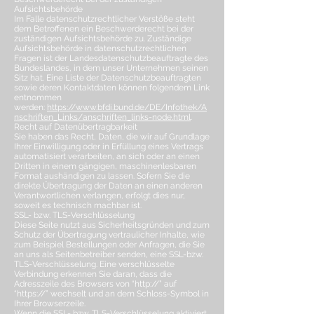
Aufsichtsbehörde
Im Falle datenschutzrechtlicher Verstöße steht
dem Betroffenen ein Beschwerderecht bei der
zuständigen Aufsichtsbehörde zu. Zuständige
Aufsichtsbehörde in datenschutzrechtlichen
Fragen ist der Landesdatenschutzbeauftragte des
Bundeslandes, in dem unser Unternehmen seinen
Sitz hat. Eine Liste der Datenschutzbeauftragten
sowie deren Kontaktdaten können folgendem Link
entnommen
werden:
https://www.bfdi.bund.de/DE/Infothek/A
nschriften_Links/anschriften_links-node.html
.
Recht auf Datenübertragbarkeit
Sie haben das Recht, Daten, die wir auf Grundlage
Ihrer Einwilligung oder in Erfüllung eines Vertrags
automatisiert verarbeiten, an sich oder an einen
Dritten in einem gängigen, maschinenlesbaren
Format aushändigen zu lassen. Sofern Sie die
direkte Übertragung der Daten an einen anderen
Verantwortlichen verlangen, erfolgt dies nur,
soweit es technisch machbar ist.
SSL- bzw. TLS-Verschlüsselung
Diese Seite nutzt aus Sicherheitsgründen und zum
Schutz der Übertragung vertraulicher Inhalte, wie
zum Beispiel Bestellungen oder Anfragen, die Sie
an uns als Seitenbetreiber senden, eine SSL-bzw.
TLS-Verschlüsselung. Eine verschlüsselte
Verbindung erkennen Sie daran, dass die
Adresszeile des Browsers von “http://” auf
“https://” wechselt und an dem Schloss-Symbol in
Ihrer Browserzeile.
Wenn die SSL- bzw. TLS-Verschlüsselung aktiviert